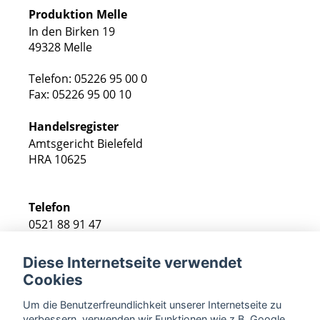
Produktion Melle
In den Birken 19
49328 Melle
Telefon: 05226 95 00 0
Fax: 05226 95 00 10
Handelsregister
Amtsgericht Bielefeld
HRA 10625
Telefon
0521 88 91 47
Fax
Diese Internetseite verwendet
0521 89 38 47
Cookies
E-Mail
Um die Benutzerfreundlichkeit unserer Internetseite zu
verbessern, verwenden wir Funktionen wie z.B. Google